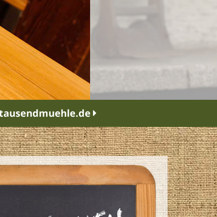
o@tausendmuehle.de