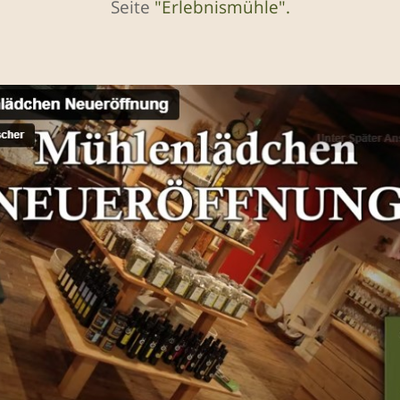
Seite
"Erlebnismühle".